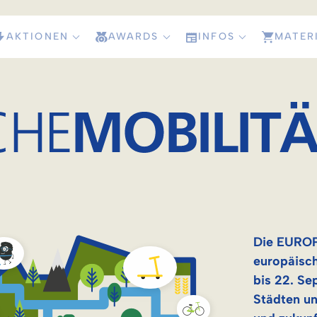
AKTIONEN
AWARDS
INFOS
MATER
Die EUROP
europäisch
bis 22. Se
Städten u