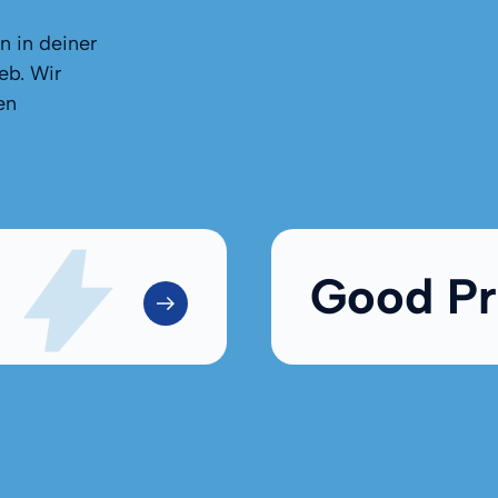
n in deiner
eb. Wir
en
Good Pr